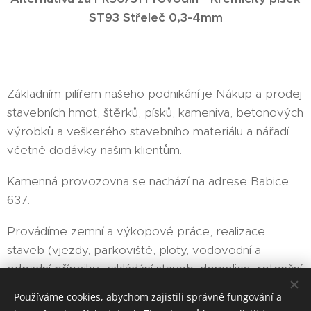
ST93 Střeleč 0,3-4mm
Základním pilířem našeho podnikání je Nákup a prodej
stavebních hmot, štěrků, písků, kameniva, betonových
výrobků a veškerého stavebního materiálu a nářadí
včetně dodávky našim klientům.
Kamenná provozovna se nachází na adrese Babice
637.
Provádíme zemní a výkopové práce, realizace
staveb (vjezdy, parkoviště, ploty, vodovodní a
odpadní přípojky, zakládání staveb, demolice, retenční
nádrže, bazény a jiné), našich služeb využívají obce,
Používáme cookies, abychom zajistili správné fungování a
firmy a občané z blízkého okolí.