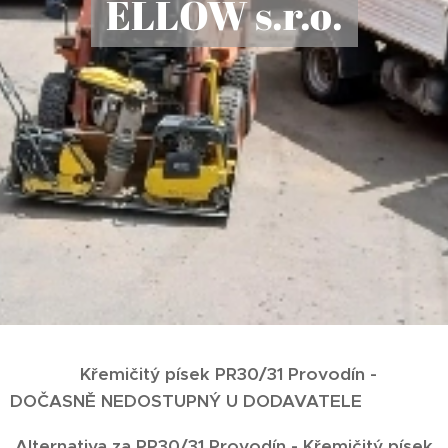
ELLOW s.r.o.
Křemičitý písek PR30/31 Provodín -
DOČASNĚ NEDOSTUPNÝ U DODAVATELE
Alternativa za PR30/31 Provodín - Křemičitý písek